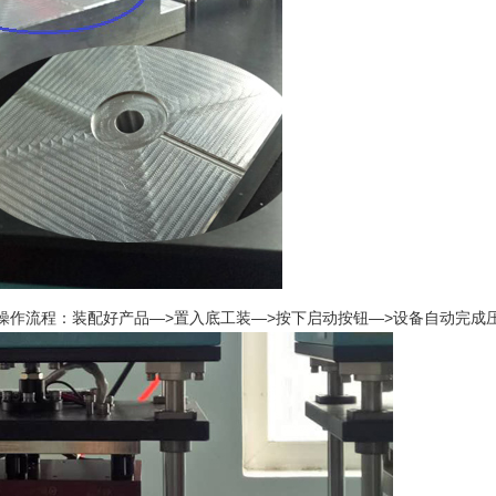
操作流程：装配好产品—>置入底工装—>按下启动按钮—>设备自动完成