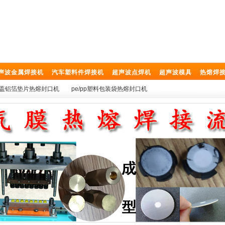
声波金属焊接机
汽车塑料件焊接机
超声波点焊机
超声波模具
热熔焊
盖铝箔垫片热熔封口机
pe/pp塑料包装袋热熔封口机