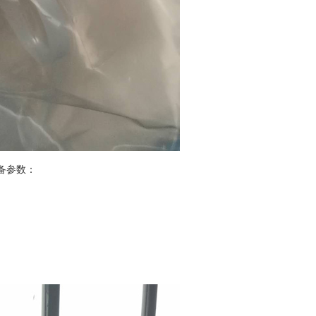
备参数：
）