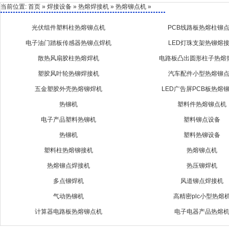
当前位置:
首页
»
焊接设备
»
热熔焊接机
» 热熔铆点机 »
光伏组件塑料柱热熔铆点机
PCB线路板热熔柱铆
电子油门踏板传感器热铆点焊机
LED灯珠支架热铆熔
散热风扇胶柱热熔焊机
电路板凸出圆形柱子热熔
塑胶风叶轮热铆焊接机
汽车配件小型热熔铆
五金塑胶外壳热熔铆焊机
LED广告屏PCB板热熔
热铆机
塑料件热熔铆点机
电子产品塑料热铆机
塑料铆点设备
热铆机
塑料热铆设备
塑料柱热熔铆接机
热熔铆点机
热熔铆点焊接机
热压铆焊机
多点铆焊机
风道铆点焊接机
气动热铆机
高精密plc小型热熔
计算器电路板热熔铆点机
电子电器产品热熔