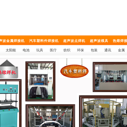
声波金属焊接机
汽车塑料件焊接机
超声波点焊机
超声波模具
热熔焊
太阳能
电池
玩具
医疗
纺织
环保
包装
通讯
金属