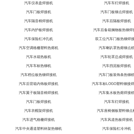
汽车仪表盘焊接机
汽车车灯焊接机
汽车门板焊接机
汽车门板铆点焊接机
汽车隔音棉焊接机
汽车后隔板焊接机
汽车内护板焊接机
汽车后备箱搁物板热铆焊
汽车保险杠冲孔机
双工位汽车门板热铆焊
汽车空调格栅塑料热熔机
汽车喇叭罩热熔铆点
汽车水箱热板机
汽车轮罩总成焊接机
汽车车标热铆机
汽车挡泥板焊接机
汽车档位板热铆焊接机
汽车门板装饰条热铆
汽车后背箱内饰板焊接机
汽车车标LOGO塑料铆接
汽车翼子板隔音棉焊接机
汽车集水板热熔焊接
汽车门板焊接机
汽车车灯焊接机
汽车衣帽架焊接机
汽车座椅侧板塑料铆点
汽车进气格栅焊接机
汽车风道热板焊接机
汽车中央通道塑料杯架热铆机
汽车保险杠冷冲机