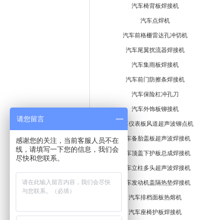
汽车椅背板焊接机
汽车点焊机
汽车前格栅雷达孔冲切机
汽车尾翼扰流器焊接机
汽车集雨板焊接机
汽车前门防擦条焊接机
汽车保险杠冲孔刀
汽车外饰板铆接机
请您留言
汽车仪表板风道超声波铆点机
汽车备胎盖板超声波焊接机
感谢您的关注，当前客服人员不在
线，请填写一下您的信息，我们会
汽车顶盖下护板总成焊接机
尽快和您联系。
汽车立柱多头超声波焊接机
汽车发动机盖隔热垫焊接机
汽车排档面板热熔机
汽车座椅护板焊接机