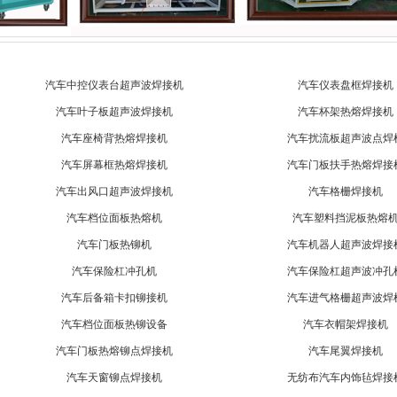
汽车中控仪表台超声波焊接机
汽车仪表盘框焊接机
汽车叶子板超声波焊接机
汽车杯架热熔焊接机
汽车座椅背热熔焊接机
汽车扰流板超声波点焊
汽车屏幕框热熔焊接机
汽车门板扶手热熔焊接
汽车出风口超声波焊接机
汽车格栅焊接机
汽车档位面板热熔机
汽车塑料挡泥板热熔
汽车门板热铆机
汽车机器人超声波焊接
汽车保险杠冲孔机
汽车保险杠超声波冲孔
汽车后备箱卡扣铆接机
汽车进气格栅超声波焊
汽车档位面板热铆设备
汽车衣帽架焊接机
汽车门板热熔铆点焊接机
汽车尾翼焊接机
汽车天窗铆点焊接机
无纺布汽车内饰毡焊接