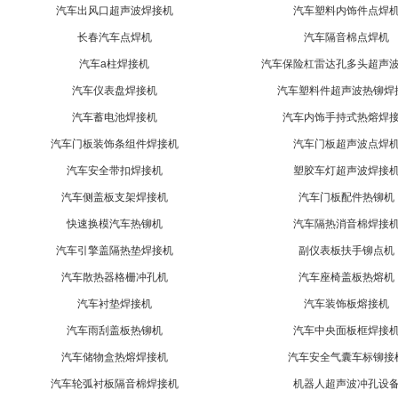
汽车出风口超声波焊接机
汽车塑料内饰件点焊
长春汽车点焊机
汽车隔音棉点焊机
汽车a柱焊接机
汽车保险杠雷达孔多头超声
汽车仪表盘焊接机
汽车塑料件超声波热铆焊
汽车蓄电池焊接机
汽车内饰手持式热熔焊
汽车门板装饰条组件焊接机
汽车门板超声波点焊
汽车安全带扣焊接机
塑胶车灯超声波焊接
汽车侧盖板支架焊接机
汽车门板配件热铆机
快速换模汽车热铆机
汽车隔热消音棉焊接
汽车引擎盖隔热垫焊接机
副仪表板扶手铆点机
汽车散热器格栅冲孔机
汽车座椅盖板热熔机
汽车衬垫焊接机
汽车装饰板熔接机
汽车雨刮盖板热铆机
汽车中央面板框焊接
汽车储物盒热熔焊接机
汽车安全气囊车标铆接
汽车轮弧衬板隔音棉焊接机
机器人超声波冲孔设