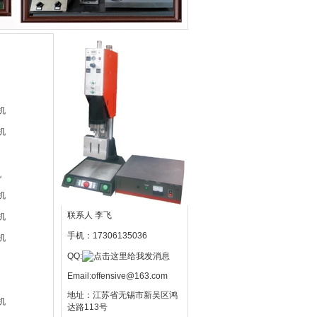
机
机
机
机
联系人 李飞
机
手机：17306135036
机
QQ:
Email:offensive@163.com
地址：江苏省无锡市新吴区鸿
机
达路113号