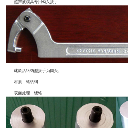
超声波模具专用勾头扳手
此款活络钩型扳手为圆头。
材质：铬钒钢
表面处理：镀铬